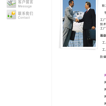
联
手机
工厂
技术支
工厂
远
工
工
防爆
网
网