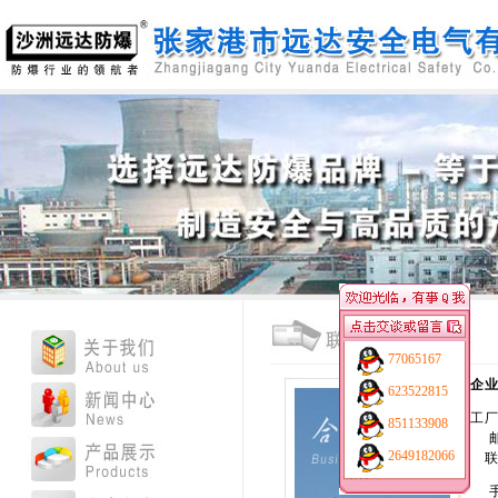
77065167
企
623522815
工厂
851133908
邮编
2649182066
联
手机：