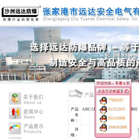
77065167
产品
ABCJ系列防爆照明应急两用
623522815
名
851133908
称：
2649182066
详
细：