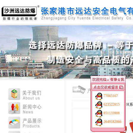
77065167
产品名称：
ABDH
623522815
详细：
851133908
2649182066