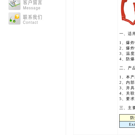
一、适
1、爆
2、爆炸
3、温度
4、防爆
二、产
1、本
2、内
3、并
4、关
5、要
三、主
防
Ex